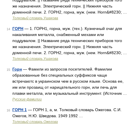
поддувалом. || Название ряда технических приборов того
же назначения. Электрический горн. || Нижняя часть
доменной печи. 2. ГОРН2, горна, муж. (нем. Horn&#8230; …
Толковый словарь Ушакова
ГОРН
— 1. ГОРН1, горна, муж. (тех.). Кузнечный очаг для
14
накаливания металла, снабженный мехами или
поддувалом. || Название ряда технических приборов того
же назначения. Электрический горн. || Нижняя часть
доменной печи. 2. ГОРН2, горна, муж. (нем. Horn&#8230; …
Толковый словарь Ушакова
Горн
— Фамили из запросов посетителей. Фамилии
15
образованные без специальных суффиксов чаще
встречаютс в украинском чем в русском языке. Основа ее,
им или прозаищ от нарицательного горн, или печь для
плавки металла, или музыкальный инструмент. (Источник …
Русские фамилии
ГОРН 1
— ГОРН 1, а, м. Толковый словарь Ожегова. С.И.
16
Ожегов, Н.Ю. Шведова. 1949 1992 …
Толковый словарь Ожегова