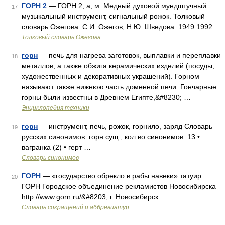
ГОРН 2
— ГОРН 2, а, м. Медный духовой мундштучный
17
музыкальный инструмент, сигнальный рожок. Толковый
словарь Ожегова. С.И. Ожегов, Н.Ю. Шведова. 1949 1992 …
Толковый словарь Ожегова
горн
— печь для нагрева заготовок, выплавки и переплавки
18
металлов, а также обжига керамических изделий (посуды,
художественных и декоративных украшений). Горном
называют также нижнюю часть доменной печи. Гончарные
горны были известны в Древнем Египте,&#8230; …
Энциклопедия техники
горн
— инструмент, печь, рожок, горнило, заряд Словарь
19
русских синонимов. горн сущ., кол во синонимов: 13 •
вагранка (2) • герт …
Словарь синонимов
ГОРН
— «государство обрекло в рабы навеки» татуир.
20
ГОРН Городское объединение рекламистов Новосибирска
http://www.gorn.ru/&#8203; г. Новосибирск …
Словарь сокращений и аббревиатур